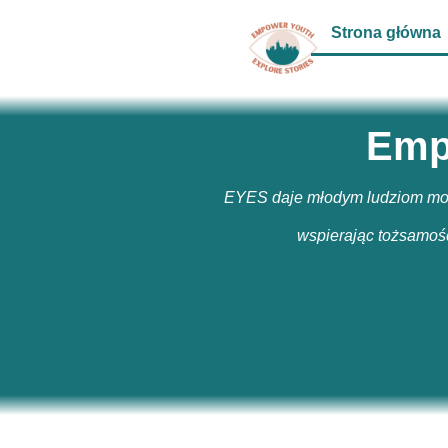
Strona główna
Empo
EYES daje młodym ludziom możl
wspierając tożsamość