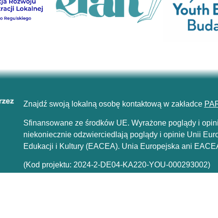
Znajdź swoją lokalną osobę kontaktową w zakładce
PA
Sfinansowane ze środków UE. Wyrażone poglądy i opinie 
niekoniecznie odzwierciedlają poglądy i opinie Unii Eur
Edukacji i Kultury (EACEA). Unia Europejska ani EACEA
(Kod projektu: 2024-2-DE04-KA220-YOU-000293002)