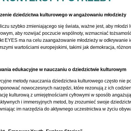
zenie dziedzictwa kulturowego w angażowaniu młodzieży
iczu szybko zmieniającego się świata, ważne jest, aby młodzi l
rowym, aby rozwijać poczucie wspólnoty, wzmacniać tożsamoś
kt EYES ma na celu zaangażowanie młodzieży w odkrywanie ich 
rszymi wartościami europejskimi, takimi jak demokracja, różnor
ania edukacyjne w nauczaniu o dziedzictwie kulturowym
cyjne metody nauczania dziedzictwa kulturowego często nie po
onować nowoczesnych narzędzi, które rezonują z ich codzienno
cję kulturową z umiejętnościami cyfrowymi w sposób angażując
aktywnych i immersyjnych metod, by zrozumieć swoje dziedzict
niając im narzędzia do aktywnego uczestnictwa w życiu obywa