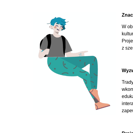
Znac
W obl
kultu
Proje
z sze
Wyzw
Trady
wkomp
eduka
inter
zapew