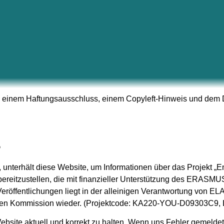
en einem Haftungsausschluss, einem Copyleft-Hinweis und dem 
S
unterhält diese Website, um Informationen über das Projekt „
reitzustellen, die mit finanzieller Unterstützung des ERASM
eröffentlichungen liegt in der alleinigen Verantwortung von 
hen Kommission wieder. (Projektcode: KA220-YOU-D09303C9, Lauf
 Website aktuell und korrekt zu halten. Wenn uns Fehler gemeld