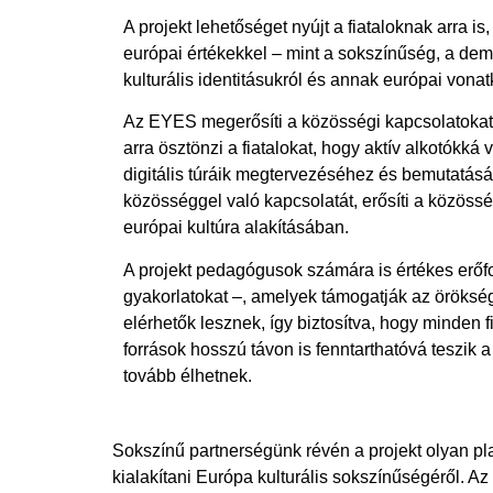
A projekt lehetőséget nyújt a fiataloknak arra i
európai értékekkel – mint a sokszínűség, a de
kulturális identitásukról és annak európai vonat
Az EYES megerősíti a közösségi kapcsolatokat 
arra ösztönzi a fiatalokat, hogy aktív alkotókk
digitális túráik megtervezéséhez és bemutatásáh
közösséggel való kapcsolatát, erősíti a közössé
európai kultúra alakításában.
A projekt pedagógusok számára is értékes erőfor
gyakorlatokat –, amelyek támogatják az örökség
elérhetők lesznek, így biztosítva, hogy minden f
források hosszú távon is fenntarthatóvá teszik a 
tovább élhetnek.
Sokszínű partnerségünk révén a projekt olyan plat
kialakítani Európa kulturális sokszínűségéről. 