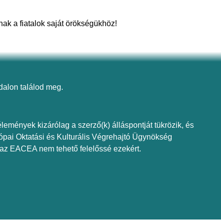
nak a fiatalok saját örökségükhöz!
dalon találod meg.
lemények kizárólag a szerző(k) álláspontját tükrözik, és
ópai Oktatási és Kulturális Végrehajtó Ügynökség
 az EACEA nem tehető felelőssé ezekért.