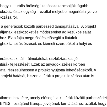
s, hogy kulturális örökségüket összekapcsolják tágabb
mokrácia és az egység – ezáltal mélyebb megértést nyerve
kozásairól.
a generációk közötti párbeszéd támogatásával. A projekt
á váljanak: eszközöket és módszereket ad kezükbe saját
oz. Ez a fajta megerősítés elősegíti a fiatalok
ghez tartozás érzését, és kiemeli szerepüket a helyi és
rásokat kínál – útmutatókat, eszköztárakat, jó
túrák fejlesztését. Ezek az anyagok széles körben
iatal részesülhessen a projekt nyújtotta lehetőségekből. A
projekt hatását, hiszen a túrák a projekt lezárása után is
formot hoz létre, amely elősegíti a kultúrák közötti párbeszédet
Az EYES hozzájárul Európa jövőjének formálásához azáltal, hogy