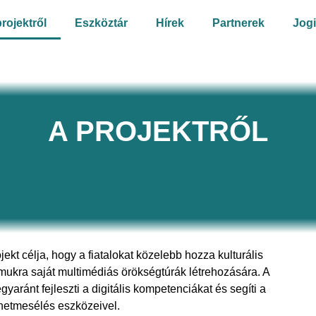
rojektről
Eszköztár
Hírek
Partnerek
Jogi
A PROJEKTRŐL
kt célja, hogy a fiatalokat közelebb hozza kulturális
mukra saját multimédiás örökségtúrák létrehozására. A
gyaránt fejleszti a digitális kompetenciákat és segíti a
énetmesélés eszközeivel.